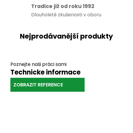
Tradice již od roku 1992
s
Dlouholeté zkušenosti v oboru
p
o
d
l
a
Poznejte naši práci sami
Technicke informace
h
o
ZOBRAZIT REFERENCE
v
ý
m
Zajimá Vás jak pracujeme?
t
Animace pokládky