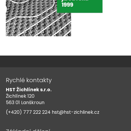
Z
á
Rychlé kontakty
p
HST Žichlínek s.r.o.
a
Žichlínek 120
t
563 01 Lanškroun
í
(+420) 777 222 224
hst@hst-zichlinek.cz