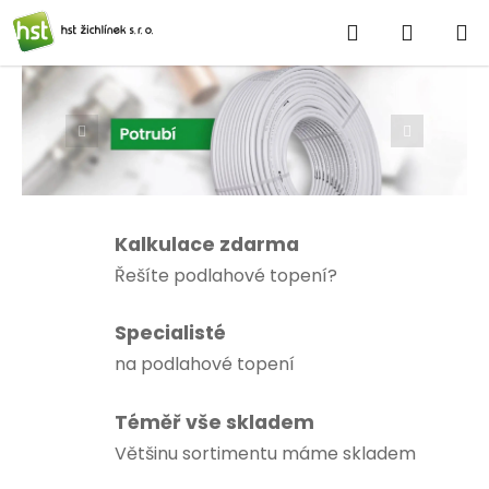
Přejít
Hledat
NÁKUP
na
obsah
KOŠÍK
P
o
Předchozí
Následu
m
á
h
Kalkulace zdarma
á
Řešíte podlahové topení?
m
Specialisté
e
na podlahové topení
V
Téměř vše skladem
á
Většinu sortimentu máme skladem
m