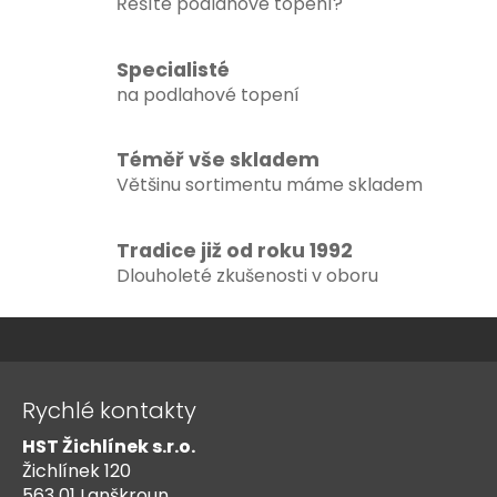
d
Řešíte podlahové topení?
a
c
Specialisté
í
na podlahové topení
p
r
v
Téměř vše skladem
k
Většinu sortimentu máme skladem
y
v
ý
Tradice již od roku 1992
p
Dlouholeté zkušenosti v oboru
i
s
u
Z
á
Rychlé kontakty
p
HST Žichlínek s.r.o.
a
Žichlínek 120
t
563 01 Lanškroun