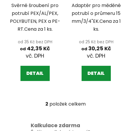
u
PLASTOVÉ
MĚDĚNÉ POTRUBÍ
Svěrné šroubení pro
Adaptér pro měděné
k
POTRUBÍ
potrubí PEX/AL/PEX,
potrubí o průmeru 15
t
POLYBUTEN, PEX a PE-
mm/3/4"EK.Cena za 1
ů
RT.Cena za 1 ks.
ks.
od 35 Kč bez DPH
od 25 Kč bez DPH
42,35 Kč
30,25 Kč
od
od
DETAIL
DETAIL
2
položek celkem
O
v
l
á
Kalkulace zdarma