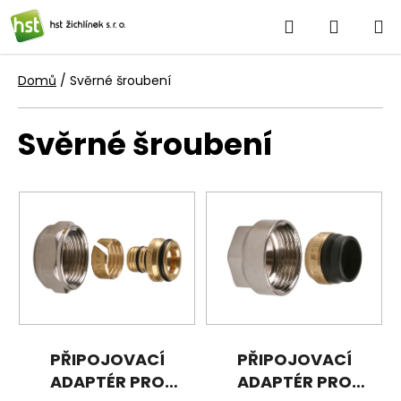
Přejít
Hledat
NÁKUP
na
obsah
KOŠÍK
Domů
/
Svěrné šroubení
Svěrné šroubení
V
ý
p
i
s
p
r
o
PŘIPOJOVACÍ
PŘIPOJOVACÍ
d
ADAPTÉR PRO
ADAPTÉR PRO