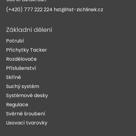
í
(+420) 777 222 224
hst@hst-zichlinek.cz
Základní dělení
Potrubí
Příchytky Tacker
Rozdělovače
Příslušenství
Skříně
Suchý systém
Systémové desky
Regulace
Svěrné šroubení
Lisovací tvarovky