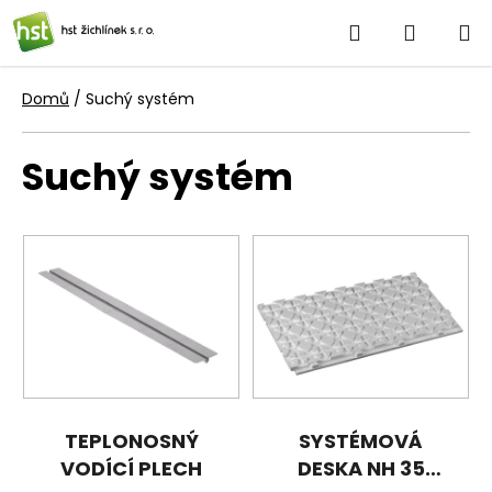
Přejít
Hledat
NÁKUP
na
obsah
KOŠÍK
Domů
/
Suchý systém
Suchý systém
V
ý
p
i
s
p
r
o
TEPLONOSNÝ
SYSTÉMOVÁ
d
VODÍCÍ PLECH
DESKA NH 35