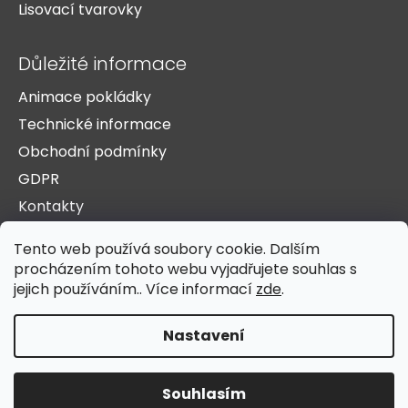
Lisovací tvarovky
Důležité informace
Animace pokládky
Technické informace
Obchodní podmínky
GDPR
Kontakty
O nás
Tento web používá soubory cookie. Dalším
Doprava a platba
procházením tohoto webu vyjadřujete souhlas s
Reference
jejich používáním.. Více informací
zde
.
Nastavení
Vytvořil Shoptet
Copyright 2026
HST Žichlínek s.r.o.
. Všechna práva
Souhlasím