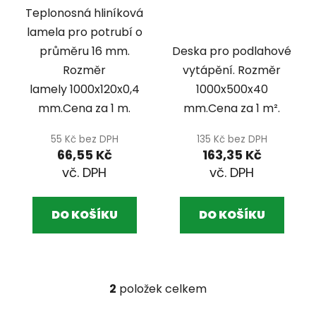
u
CENA ZA 1M2
Teplonosná hliníková
k
lamela pro potrubí o
t
průměru 16 mm.
Deska pro podlahové
ů
Rozměr
vytápění. Rozměr
lamely 1000x120x0,4
1000x500x40
mm.Cena za 1 m.
mm.Cena za 1 m².
55 Kč bez DPH
135 Kč bez DPH
66,55 Kč
163,35 Kč
DO KOŠÍKU
DO KOŠÍKU
2
položek celkem
O
v