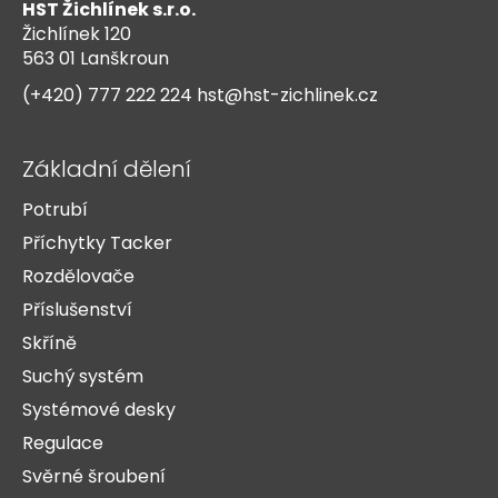
HST Žichlínek s.r.o.
a
Žichlínek 120
t
563 01 Lanškroun
í
(+420) 777 222 224
hst@hst-zichlinek.cz
Základní dělení
Potrubí
Příchytky Tacker
Rozdělovače
Příslušenství
Skříně
Suchý systém
Systémové desky
Regulace
Svěrné šroubení