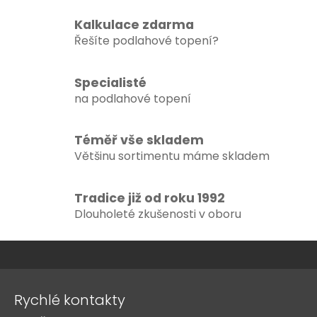
l
á
Kalkulace zdarma
d
Řešíte podlahové topení?
a
c
Specialisté
í
na podlahové topení
p
r
v
Téměř vše skladem
k
Většinu sortimentu máme skladem
y
v
ý
Tradice již od roku 1992
p
Dlouholeté zkušenosti v oboru
i
s
u
Z
á
Rychlé kontakty
p