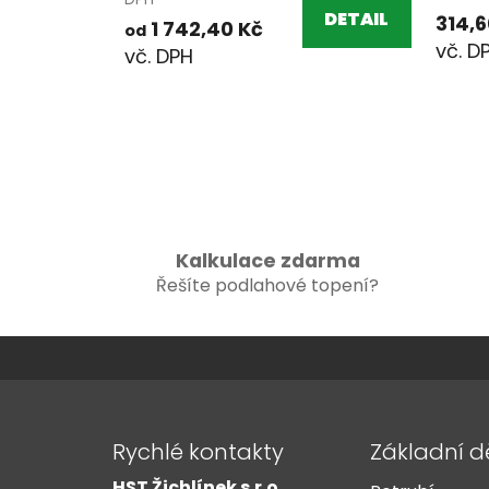
DETAIL
314,6
1 742,40 Kč
od
Kalkulace zdarma
Řešíte podlahové topení?
Z
á
Rychlé kontakty
Základní d
p
HST Žichlínek s.r.o.