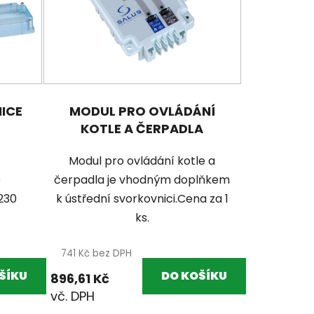
ICE
MODUL PRO OVLÁDÁNÍ
KOTLE A ČERPADLA
Modul pro ovládání kotle a
e
čerpadla je vhodným doplňkem
230
k ústřední svorkovnici.Cena za 1
ks.
741 Kč bez DPH
ŠÍKU
DO KOŠÍKU
896,61 Kč