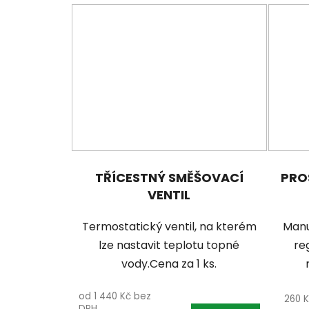
TŘÍCESTNÝ SMĚŠOVACÍ
PRO
VENTIL
Termostatický ventil, na kterém
Manu
lze nastavit teplotu topné
re
vody.Cena za 1 ks.
od 1 440 Kč bez
260 
DPH