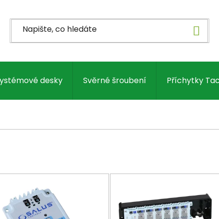
ystémové desky
Svěrné šroubení
Příchytky Ta