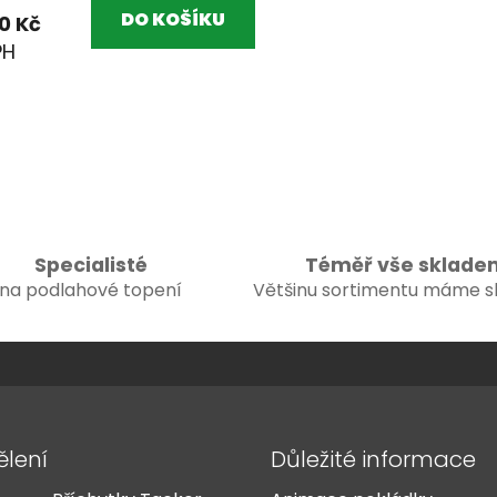
DO KOŠÍKU
0 Kč
O
v
l
á
d
a
c
Specialisté
Téměř vše sklade
í
na podlahové topení
Většinu sortimentu máme 
p
r
v
k
y
v
ý
ělení
Důležité informace
p