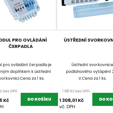
ODUL PRO OVLÁDÁNÍ
ÚSTŘEDNÍ SVORKOVN
ČERPADLA
l pro ovládání čerpadla je
Ústřední svorkovnic
ným doplňkem k ústřední
podlahového vytápění 
vorkovnici.Cena za 1 ks.
V.Cena za 1 ks.
Kč bez DPH
1 081 Kč bez DPH
DO KOŠÍKU
DO KO
5 Kč
1 308,01 Kč