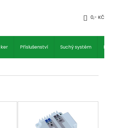
NÁKUPNÍ
KOŠÍK
cker
Příslušenství
Suchý systém
Regulace