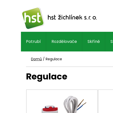
Přejít
na
obsah
Potrubí
Rozdělovače
Skříně
S
Domů
/
Regulace
Regulace
V
ý
p
i