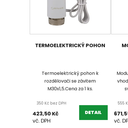
s
p
r
o
d
u
TERMOELEKTRICKÝ POHON
M
k
t
ů
Termoelektrický pohon k
Modu
rozdělovači se závitem
vhod
M30x1,5.Cena za 1 ks.
s
350 Kč bez DPH
555 
DETAIL
423,50 Kč
671,5