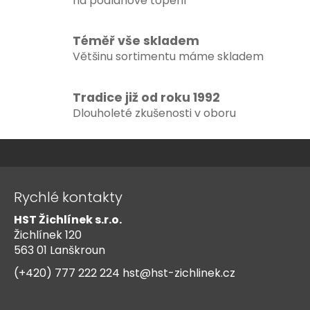
na podlahové topení
y
v
Téměř vše skladem
ý
p
Většinu sortimentu máme skladem
i
s
Tradice již od roku 1992
u
Dlouholeté zkušenosti v oboru
Z
á
Rychlé kontakty
p
HST Žichlínek s.r.o.
a
Žichlínek 120
t
563 01 Lanškroun
í
(+420) 777 222 224
hst@hst-zichlinek.cz