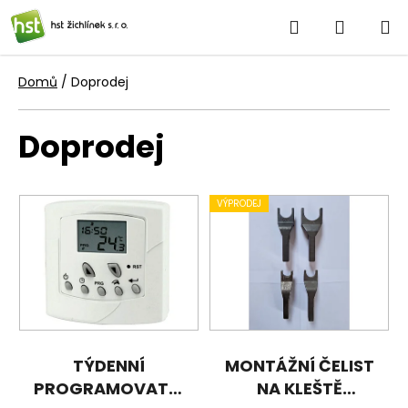
Přejít
Hledat
NÁKUP
na
obsah
KOŠÍK
Domů
/
Doprodej
Doprodej
V
VÝPRODEJ
ý
p
i
s
p
r
o
TÝDENNÍ
MONTÁŽNÍ ČELIST
d
PROGRAMOVATELNÝ
NA KLEŠTĚ