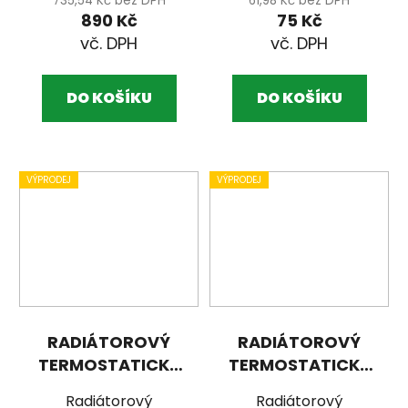
735,54 Kč bez DPH
61,98 Kč bez DPH
890 Kč
75 Kč
DO KOŠÍKU
DO KOŠÍKU
VÝPRODEJ
VÝPRODEJ
RADIÁTOROVÝ
RADIÁTOROVÝ
TERMOSTATICKÝ
TERMOSTATICKÝ
VENTIL TŘÍOSÝ,
VENTIL PŘÍMY,
Radiátorový
Radiátorový