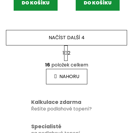
DO KOŠÍKU
DO KOŠÍKU
NAČÍST DALŠÍ 4
S
1
2
t
r
O
á
16
položek celkem
v
n
l
k
NAHORU
á
o
d
v
a
á
c
n
Kalkulace zdarma
í
í
Řešíte podlahové topení?
p
r
v
Specialisté
k