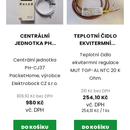
CENTRÁLNÍ
TEPLOTNÍ ČIDLO
JEDNOTKA PH-
EKVITERMNÍ
CJ37
REGULACE MUT
Teplotní čidlo
Centrální jednotka
ekvitermní regulace
PH-CJ37
MUT TGP-AL NTC 20 K
PacketHome, výrobce
Ohm.
Elektrobock CZ s.r.o.
210 Kč bez DPH
809,92 Kč bez DPH
254,10 Kč
980 Kč
Měrná
254,10 Kč / 1 ks
cena:
DO KOŠÍKU
DO KOŠÍKU