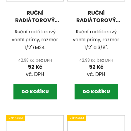
RUČNÍ
RUČNÍ
RADIÁTOROVÝ
RADIÁTOROVÝ
VENTIL PŘÍMY,
VENTIL PŘÍMY,
Ruční radiátorový
Ruční radiátorový
ROZMĚR 1/2"/M24
ROZMĚR 1/2" A
ventil přímy, rozměr
ventil přímy, rozměr
3/8"
1/2"/M24.
1/2" a 3/8".
42,98 Kč bez DPH
42,98 Kč bez DPH
52 Kč
52 Kč
DO KOŠÍKU
DO KOŠÍKU
VÝPRODEJ
VÝPRODEJ