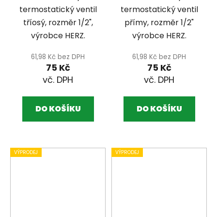
ROZMĚR 1/2",
ROZMĚR 1/2"
termostatický ventil
termostatický ventil
VÝROBCE HERZ
VÝROBCE HERZ
tříosý, rozměr 1/2",
přímy, rozměr 1/2"
výrobce HERZ.
výrobce HERZ.
61,98 Kč bez DPH
61,98 Kč bez DPH
75 Kč
75 Kč
DO KOŠÍKU
DO KOŠÍKU
VÝPRODEJ
VÝPRODEJ