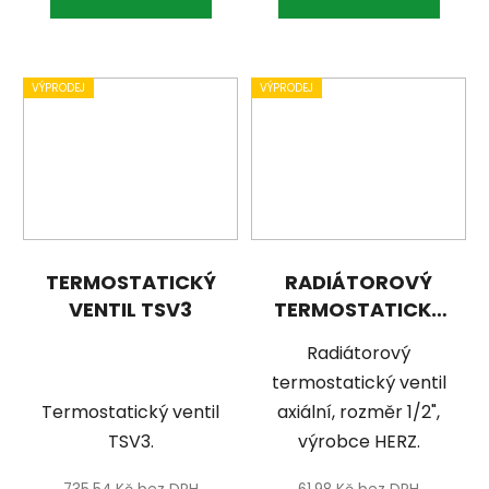
VÝPRODEJ
VÝPRODEJ
TERMOSTATICKÝ
RADIÁTOROVÝ
VENTIL TSV3
TERMOSTATICKÝ
VENTIL AXIÁLNÍ,
Radiátorový
ROZMĚR
termostatický ventil
1/2",VÝROBCE
Termostatický ventil
axiální, rozměr 1/2",
HERZ
TSV3.
výrobce HERZ.