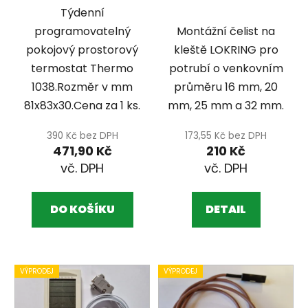
u
TERMOSTAT
LOKRING 16, 20,
Týdenní
k
THERMO 1038
25, 32
programovatelný
Montážní čelist na
t
pokojový prostorový
kleště LOKRING pro
ů
termostat Thermo
potrubí o venkovním
1038.Rozměr v mm
průměru 16 mm, 20
81x83x30.Cena za 1 ks.
mm, 25 mm a 32 mm.
390 Kč bez DPH
173,55 Kč bez DPH
471,90 Kč
210 Kč
DO KOŠÍKU
DETAIL
VÝPRODEJ
VÝPRODEJ