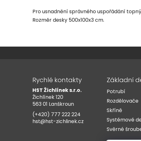
Pro usnadnění správného uspořádání topných
Rozměr desky 500x100x3 cm.
Z
á
Rychlé kontakty
Základní d
p
HST Žichlínek s.r.o.
Potrubí
a
Žichlínek 120
t
Rozdělovače
563 01 Lanškroun
í
Skříně
(+420) 777 222 224
Systémové d
hst@hst-zichlinek.cz
Svěrné šroub