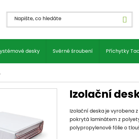
ystémové desky
Svěrné šroubení
Příchytky Ta
L
Izolační des
Izolační deska je vyrobena z
pokrytá laminátem z polyety
polypropylenové fólie o tlouš