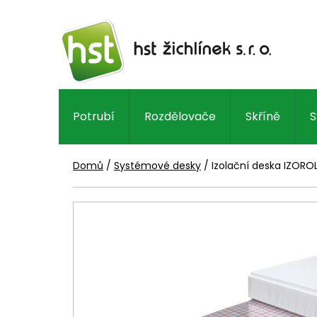
Přejít
na
obsah
Potrubí
Rozdělovače
Skříně
S
Domů
/
Systémové desky
/
Izolační deska IZORO