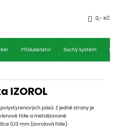
NÁKUPNÍ
KOŠÍK
cker
Příslušenství
Suchý systém
Regulace
ka IZOROL
 polystyrenových pásů. Z jedné strany je
lenové fólie a metalizované
ťce 0,13 mm (izorolová fólie).