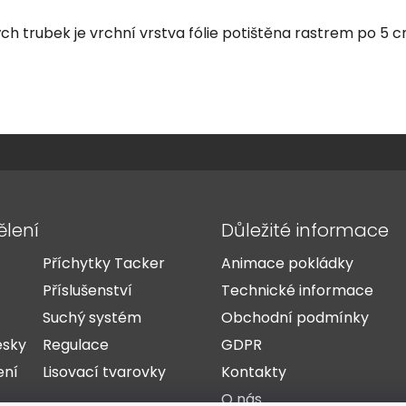
 trubek je vrchní vrstva fólie potištěna rastrem po 5 c
ělení
Důležité informace
Příchytky Tacker
Animace pokládky
Příslušenství
Technické informace
Suchý systém
Obchodní podmínky
esky
Regulace
GDPR
ení
Lisovací tvarovky
Kontakty
O nás