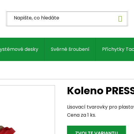
ystémové desky
Svěrné šroubení
Příchytky Ta
Koleno PRES
Lisovací tvarovky pro plasto
Cena za 1 ks.
ZVOLTE VARIANTU