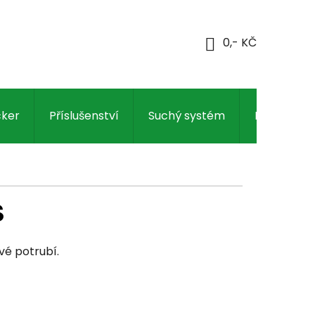
NÁKUPNÍ
KOŠÍK
cker
Příslušenství
Suchý systém
Regulace
S
vé potrubí.