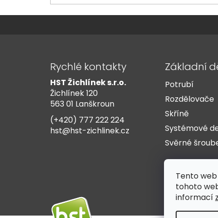
Z
á
Rychlé kontakty
Základní d
p
HST Žichlínek s.r.o.
Potrubí
a
Žichlínek 120
t
Rozdělovače
563 01 Lanškroun
í
Skříně
(+420) 777 222 224
Systémové d
hst@hst-zichlinek.cz
Svěrné šroub
Tento web 
tohoto webu
informací