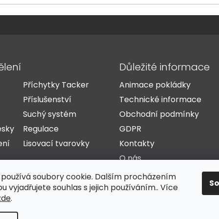
ělení
Důležité informace
Příchytky Tacker
Animace pokládky
Příslušenství
Technické informace
Suchý systém
Obchodní podmínky
esky
Regulace
GDPR
ení
Lisovací tvarovky
Kontakty
O nás
Doprava a platba
používá soubory cookie. Dalším procházením
S
Reference
 vyjadřujete souhlas s jejich používáním.. Více
zde
.