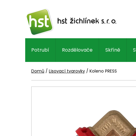
Přejít
na
obsah
Potrubí
Rozdělovače
Skříně
S
Domů
/
Lisovací tvarovky
/
Koleno PRESS