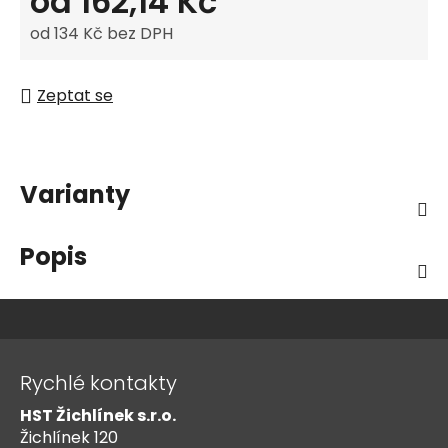
od
162,14 Kč
od
134 Kč
bez DPH
Měrná cena:
Zeptat se
Varianty
Popis
Z
á
Rychlé kontakty
p
HST Žichlínek s.r.o.
a
Žichlínek 120