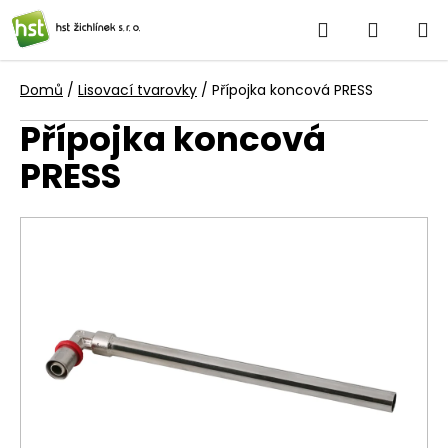
Přejít
Hledat
NÁKUP
na
obsah
KOŠÍK
Domů
/
Lisovací tvarovky
/
Přípojka koncová PRESS
Přípojka koncová
PRESS