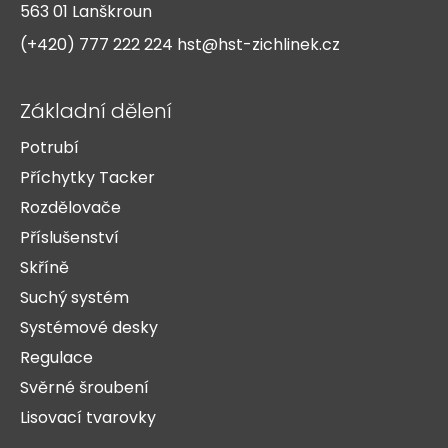
t
563 01 Lanškroun
í
(+420) 777 222 224
hst@hst-zichlinek.cz
Základní dělení
Potrubí
Příchytky Tacker
Rozdělovače
Příslušenství
Skříně
Suchý systém
Systémové desky
Regulace
Svěrné šroubení
Lisovací tvarovky