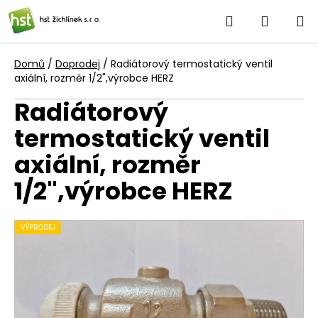
Přejít
Hledat
NÁKUP
na
obsah
KOŠÍK
Domů
/
Doprodej
/
Radiátorový termostatický ventil
axiální, rozměr 1/2",výrobce HERZ
Radiátorový
termostatický ventil
axiální, rozměr
1/2",výrobce HERZ
VÝPRODEJ