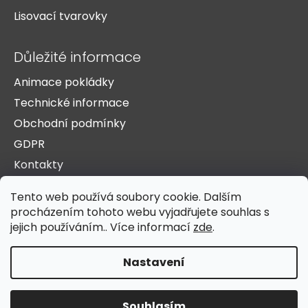
Lisovací tvarovky
Důležité informace
Animace pokládky
Technické informace
Obchodní podmínky
GDPR
Kontakty
O nás
Tento web používá soubory cookie. Dalším
Doprava a platba
procházením tohoto webu vyjadřujete souhlas s
Reference
jejich používáním.. Více informací
zde
.
Nastavení
Vytvořil Shoptet
Copyright 2026
HST Žichlínek s.r.o.
. Všechna práva
Souhlasím