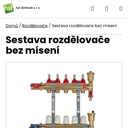
Přejít
Hledat
NÁKUP
na
obsah
KOŠÍK
Domů
/
Rozdělovače
/
Sestava rozdělovače bez mísení
Sestava rozdělovače
bez mísení