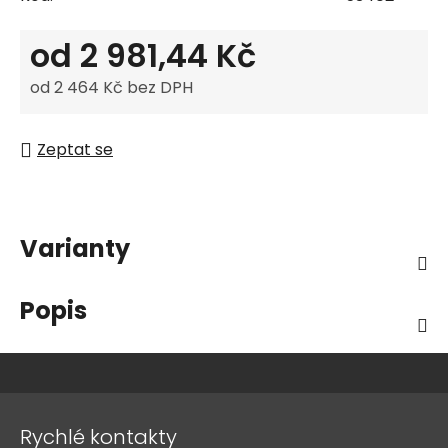
od
2 981,44 Kč
od
2 464 Kč
bez DPH
Měrná cena:
Zeptat se
Varianty
Popis
Z
á
Rychlé kontakty