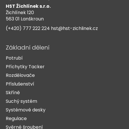
p
HST Žichlínek s.r.o.
a
Žichlínek 120
t
563 01 Lanškroun
í
(+420) 777 222 224
hst@hst-zichlinek.cz
Základní dělení
Potrubí
Příchytky Tacker
Rozdělovače
Příslušenství
Skříně
Suchý systém
Systémové desky
Regulace
Svěrné šroubení