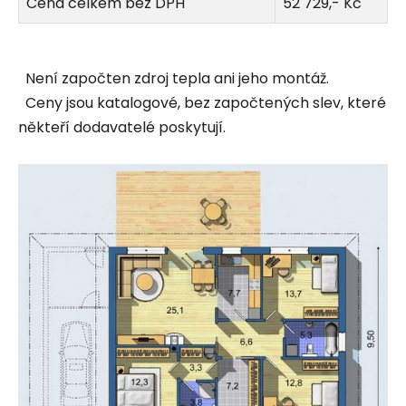
Cena celkem bez DPH
52 729,- Kč
Není započten zdroj tepla ani jeho montáž.
Ceny jsou katalogové, bez započtených slev, které
někteří dodavatelé poskytují.