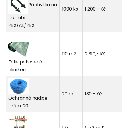
Příchytka na
1000 ks
1 200,- Kč
potrubí
PEX/AL/PEX
110 m2
2 310,- Kč
Fólie pokovená
hliníkem
20 m
130,- Kč
Ochranná hadice
prům. 20
1 ks
6 725,- Kč