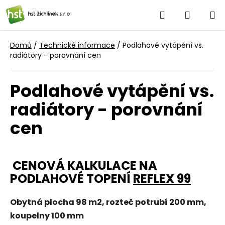
Přejít
Hledat
NÁKUP
na
obsah
KOŠÍK
Domů
/
Technické informace
/
Podlahové vytápění vs.
radiátory - porovnání cen
Podlahové vytápění vs.
radiátory - porovnání
cen
CENOVÁ KALKULACE NA
PODLAHOVÉ TOPENÍ
REFLEX 99
Obytná plocha 98 m2, rozteč potrubí 200 mm,
koupelny 100 mm