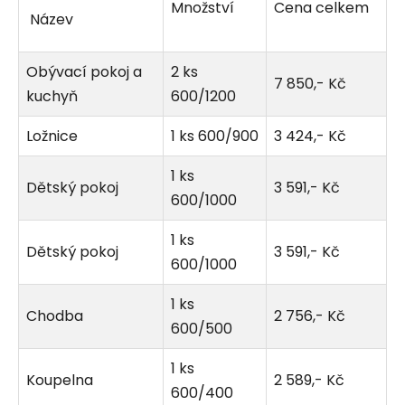
Množství
Cena celkem
Název
Obývací pokoj a
2 ks
7 850,- Kč
kuchyň
600/1200
Ložnice
1 ks 600/900
3 424,- Kč
1 ks
Dětský pokoj
3 591,- Kč
600/1000
1 ks
Dětský pokoj
3 591,- Kč
600/1000
1 ks
Chodba
2 756,- Kč
600/500
1 ks
Koupelna
2 589,- Kč
600/400