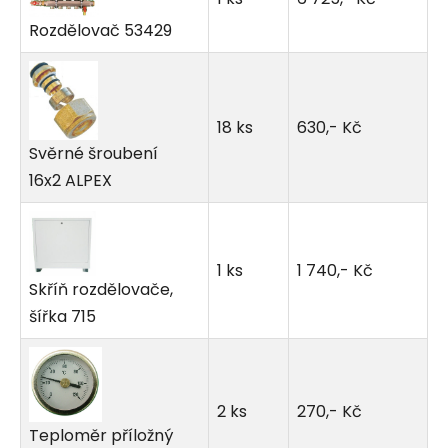
Rozdělovač 53429
18 ks
630,- Kč
Svěrné šroubení
16x2 ALPEX
1 ks
1 740,- Kč
Skříň rozdělovače,
šířka 715
2 ks
270,- Kč
Teploměr příložný