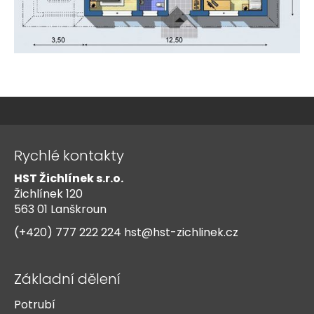
Z
á
Rychlé kontakty
p
HST Žichlínek s.r.o.
a
Žichlínek 120
t
563 01 Lanškroun
í
(+420) 777 222 224
hst@hst-zichlinek.cz
Základní dělení
Potrubí