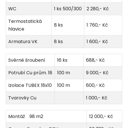
WC
1 ks 500/300
2 280,- Kč
Termostatická
8 ks
1 760,- Kč
hlavice
Armatura VK
8 ks
1 600,- Kč
Svěrné šroubení
16 ks
688,- Kč
Potrubí Cu prům. 18
100 m
9 000,- Kč
Izolace TUBEX 18x10
100 m
600,- Kč
Tvarovky Cu
1 000,- Kč
Montáž 98 m2
12 000,- Kč