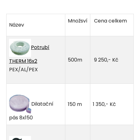
Množsví
Cena celkem
Název
Potrubí
500m
9 250,- Kč
THERM 16x2
PEX/AL/PEX
Dilatační
150 m
1 350,- Kč
pás 8x150