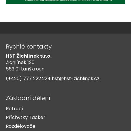
Z
á
Rychlé kontakty
p
HST Žichlínek s.r.o.
a
Žichlínek 120
t
563 01 Lanškroun
í
(+420) 777 222 224
hst@hst-zichlinek.cz
Základní dělení
Potrubí
Příchytky Tacker
Rozdělovače