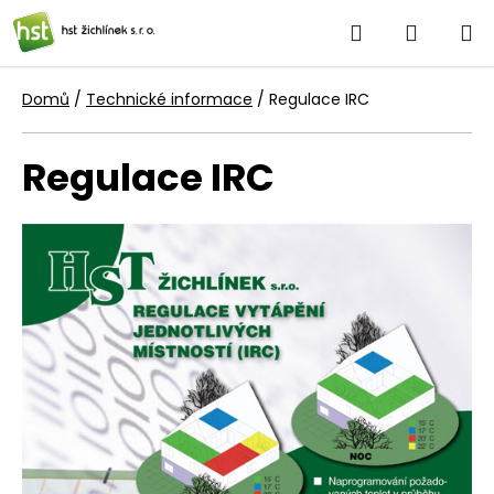
Přejít
Hledat
NÁKUP
na
obsah
KOŠÍK
Domů
/
Technické informace
/
Regulace IRC
Regulace IRC