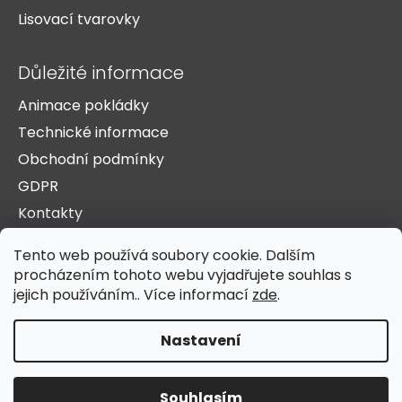
Lisovací tvarovky
Důležité informace
Animace pokládky
Technické informace
Obchodní podmínky
GDPR
Kontakty
O nás
Tento web používá soubory cookie. Dalším
Doprava a platba
procházením tohoto webu vyjadřujete souhlas s
Reference
jejich používáním.. Více informací
zde
.
Nastavení
Vytvořil Shoptet
Copyright 2026
HST Žichlínek s.r.o.
. Všechna práva
Souhlasím