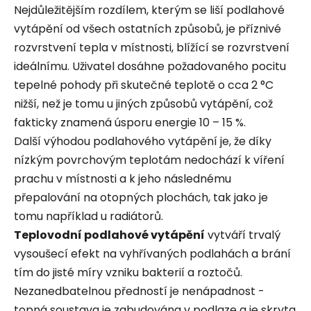
Nejdůležitějším rozdílem, kterým se liší podlahové
vytápění od všech ostatních způsobů, je příznivé
rozvrstvení tepla v místnosti, blížící se rozvrstvení
ideálnímu. Uživatel dosáhne požadovaného pocitu
tepelné pohody při skutečné teplotě o cca 2 °C
nižší, než je tomu u jiných způsobů vytápění, což
fakticky znamená úsporu energie 10 – 15 %.
Další výhodou podlahového vytápění je, že díky
nízkým povrchovým teplotám nedochází k víření
prachu v místnosti a k jeho následnému
přepalování na otopných plochách, tak jako je
tomu například u radiátorů.
Teplovodní podlahové vytápění
vytváří trvalý
vysoušecí efekt na vyhřívaných podlahách a brání
tím do jisté míry vzniku bakterií a roztočů.
Nezanedbatelnou předností je nenápadnost -
topná soustava je zabudována v podlaze a je skryta