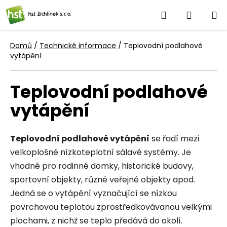
Přejít
Hledat
NÁKUP
na
obsah
KOŠÍK
Domů
/
Technické informace
/
Teplovodní podlahové
vytápění
Teplovodní podlahové
vytápění
Teplovodní podlahové vytápění
se řadí mezi
velkoplošné nízkoteplotní sálavé systémy. Je
vhodné pro rodinné domky, historické budovy,
sportovní objekty, různé veřejné objekty apod.
Jedná se o vytápění vyznačující se nízkou
povrchovou teplotou zprostředkovávanou velkými
plochami, z nichž se teplo předává do okolí.