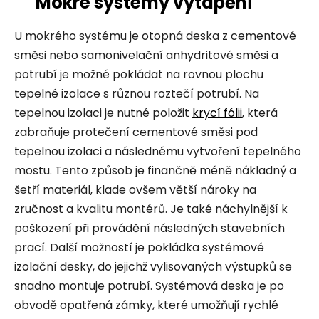
Mokré systémy vytápění
U mokrého systému je otopná deska z cementové
směsi nebo samonivelační anhydritové směsi a
potrubí je možné pokládat na rovnou plochu
tepelné izolace s různou roztečí potrubí. Na
tepelnou izolaci je nutné položit
krycí fólii
, která
zabraňuje protečení cementové směsi pod
tepelnou izolaci a následnému vytvoření tepelného
mostu. Tento způsob je finančně méně nákladný a
šetří materiál, klade ovšem větší nároky na
zručnost a kvalitu montérů. Je také náchylnější k
poškození při provádění následných stavebních
prací. Další možností je pokládka systémové
izolační desky, do jejichž vylisovaných výstupků se
snadno montuje potrubí. Systémová deska je po
obvodě opatřená zámky, které umožňují rychlé