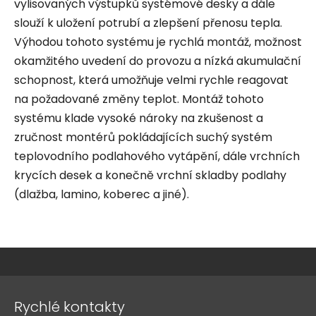
vylisovaných výstupků systémové desky a dále
slouží k uložení potrubí a zlepšení přenosu tepla.
Výhodou tohoto systému je rychlá montáž, možnost
okamžitého uvedení do provozu a nízká akumulační
schopnost, která umožňuje velmi rychle reagovat
na požadované změny teplot. Montáž tohoto
systému klade vysoké nároky na zkušenost a
zručnost montérů pokládajících suchý systém
teplovodního podlahového vytápění, dále vrchních
krycích desek a konečně vrchní skladby podlahy
(dlažba, lamino, koberec a jiné).
Z
á
Rychlé kontakty