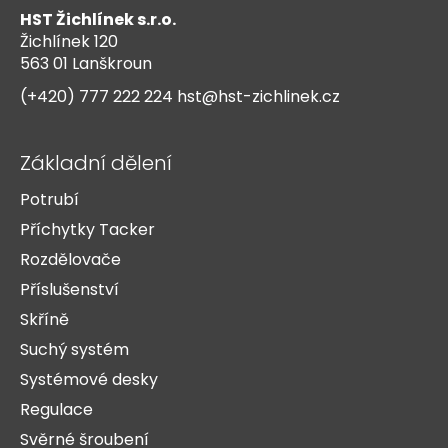
p
HST Žichlínek s.r.o.
a
Žichlínek 120
t
563 01 Lanškroun
í
(+420) 777 222 224
hst@hst-zichlinek.cz
Základní dělení
Potrubí
Příchytky Tacker
Rozdělovače
Příslušenství
Skříně
Suchý systém
Systémové desky
Regulace
Svěrné šroubení