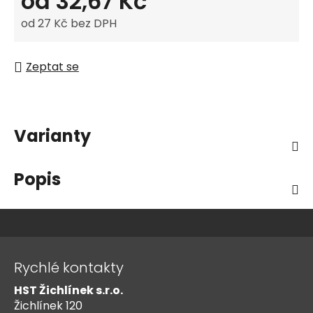
od
32,67 Kč
od
27 Kč
bez DPH
Měrná cena:
Zeptat se
Varianty
Popis
Z
á
Rychlé kontakty
p
HST Žichlínek s.r.o.
a
Žichlínek 120