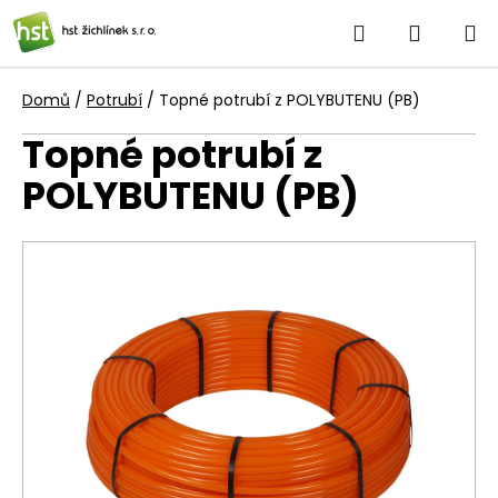
Přejít
Hledat
NÁKUP
na
obsah
KOŠÍK
Domů
/
Potrubí
/
Topné potrubí z POLYBUTENU (PB)
Topné potrubí z
POLYBUTENU (PB)