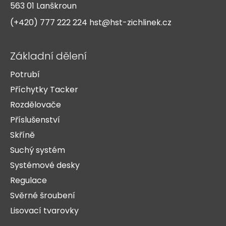
t
563 01 Lanškroun
í
(+420) 777 222 224
hst@hst-zichlinek.cz
Základní dělení
Potrubí
Příchytky Tacker
Rozdělovače
Příslušenství
Skříně
Suchý systém
Systémové desky
Regulace
Svěrné šroubení
Lisovací tvarovky